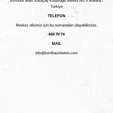
Evronos Mah. Karaçay Kındıroğlu Mevkii No: 4 Manisa /
Türkiye
TELEFON
Merkez ofisimiz için bu numaradan ulaşabilirsiniz.
444 79 74
MAİL
info@kenthazirbeton.com